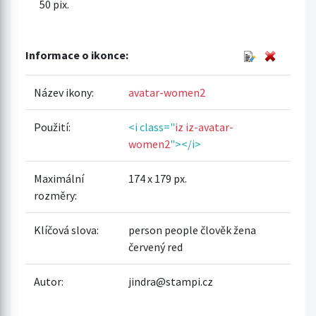
50 pix.
Informace o ikonce:
Název ikony:
avatar-women2
Použití:
<i class="
iz iz-avatar-
women2
"></i>
Maximální
174 x 179 px.
rozměry:
Klíčová slova:
person people člověk žena
červený red
Autor:
jindra@stampi.cz