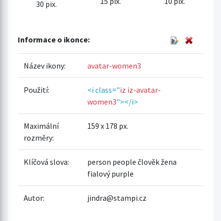
15 pix.
10 pix.
30 pix.
Informace o ikonce:
Název ikony:
avatar-women3
Použití:
<i class="
iz iz-avatar-
women3
"></i>
Maximální
159 x 178 px.
rozměry:
Klíčová slova:
person people člověk žena
fialový purple
Autor:
jindra@stampi.cz