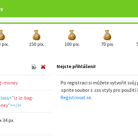
ey
 pix.
150 pix.
100 pix.
70 pix.
Nejste přihlášeni!
g-money
Po registraci si můžete vytvořit svůj 
.sprite soubor s .css styly pro použití
Registrovat se.
class="
iz iz-bag-
ney
"></i>
x 34 px.