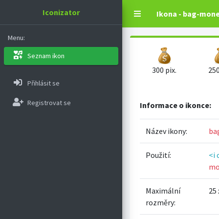
Iconizator
Ikona - bag-mon
Menu:
Seznam ikon
300 pix.
250
Přihlásit se
Registrovat se
Informace o ikonce:
Název ikony:
ba
Použití:
<i 
mo
Maximální
25 
rozměry: