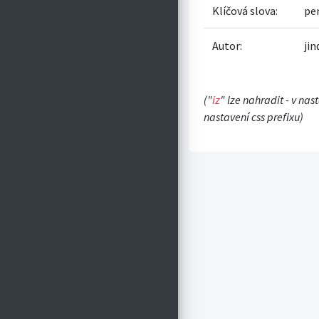
Klíčová slova:
pe
Autor:
ji
("
iz
" lze nahradit - v nas
nastavení css prefixu)