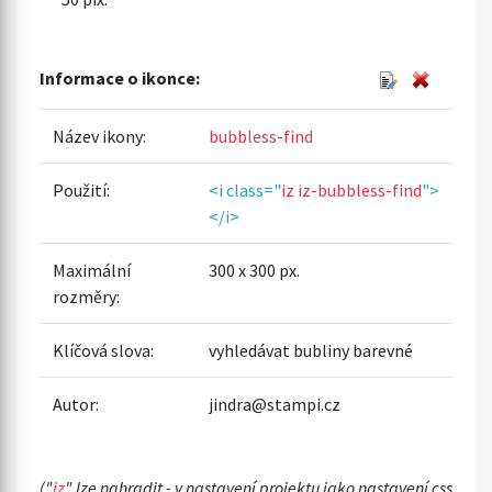
Informace o ikonce:
Název ikony:
bubbless-find
Použití:
<i class="
iz iz-bubbless-find
">
</i>
Maximální
300 x 300 px.
rozměry:
Klíčová slova:
vyhledávat bubliny barevné
Autor:
jindra@stampi.cz
("
iz
" lze nahradit - v nastavení projektu jako nastavení css