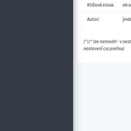
Klíčová slova:
ok a
Autor:
jin
("
iz
" lze nahradit - v nas
nastavení css prefixu)