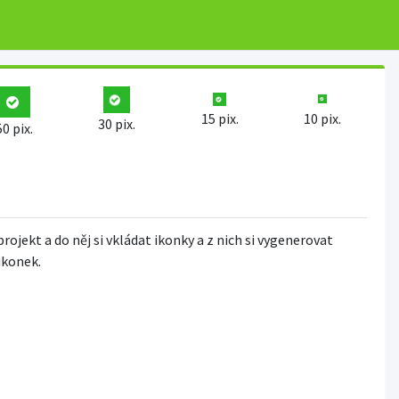
15 pix.
10 pix.
30 pix.
50 pix.
projekt a do něj si vkládat ikonky a z nich si vygenerovat
 ikonek.