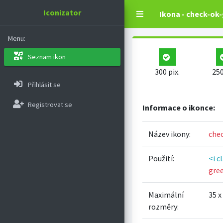
Iconizator
Ikona - check-ok
Menu:
Seznam ikon
300 pix.
250
Přihlásit se
Registrovat se
Informace o ikonce:
Název ikony:
che
Použití:
<i c
gre
Maximální
35 x
rozměry: