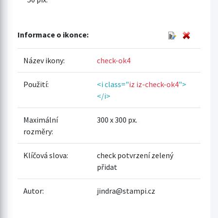
Informace o ikonce:
Název ikony:
check-ok4
Použití:
<i class="
iz iz-check-ok4
">
</i>
Maximální
300 x 300 px.
rozměry:
Klíčová slova:
check potvrzení zelený
přidat
Autor:
jindra@stampi.cz