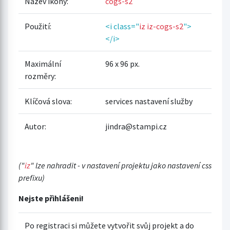
Název ikony:
cogs-s2
Použití:
<i class="
iz iz-cogs-s2
">
</i>
Maximální
96 x 96 px.
rozměry:
Klíčová slova:
services nastavení služby
Autor:
jindra@stampi.cz
("
iz
" lze nahradit - v nastavení projektu jako nastavení css
prefixu)
Nejste přihlášeni!
Po registraci si můžete vytvořit svůj projekt a do