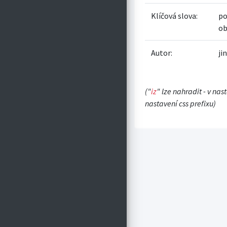
Klíčová slova:
po
ob
Autor:
ji
("
iz
" lze nahradit - v nas
nastavení css prefixu)