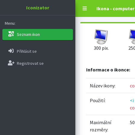
Iconizator
Ikona - computer
Menu:
Seznam ikon
300 pix.
250
Přihlásit se
Registrovat se
Informace o ikonce:
Název ikony:
co
Použití:
<i
co
Maximální
50
rozměry: