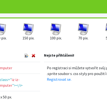
 pix.
150 pix.
100 pix.
70 pix.
Nejste přihlášeni!
mputer
Po registraci si můžete vytvořit svůj 
.sprite soubor s .css styly pro použití
Registrovat se.
 class="
iz iz-
mputer
"></i>
 x 50 px.