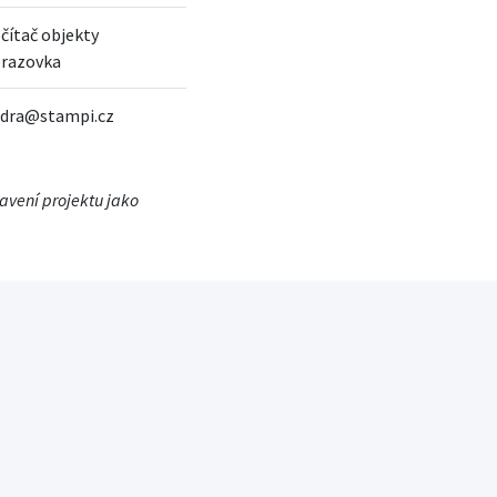
čítač objekty
razovka
ndra@stampi.cz
tavení projektu jako