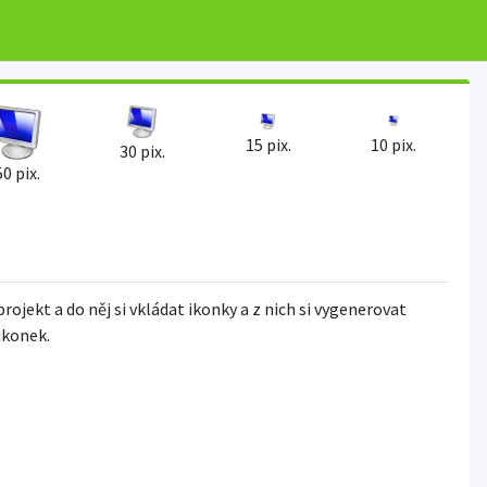
15 pix.
10 pix.
30 pix.
50 pix.
projekt a do něj si vkládat ikonky a z nich si vygenerovat
 ikonek.