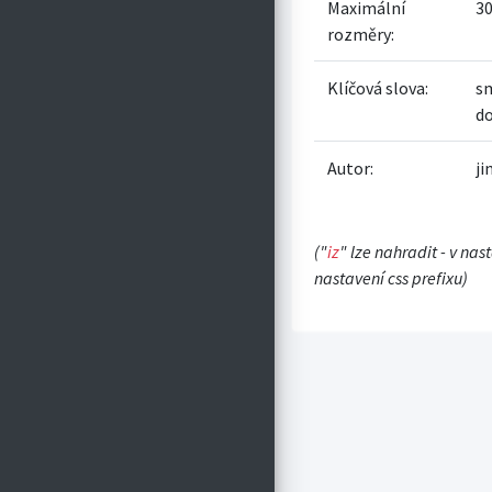
Maximální
30
rozměry:
Klíčová slova:
s
d
Autor:
ji
("
iz
" lze nahradit - v nas
nastavení css prefixu)