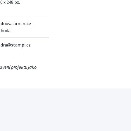
0 x 248 px.
mlouva arm ruce
ohoda
ndra@stampi.cz
tavení projektu jako