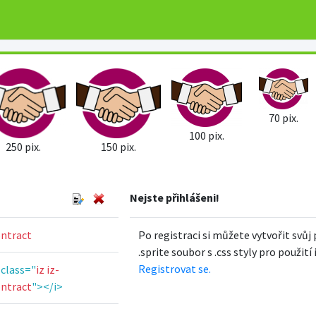
70 pix.
100 pix.
150 pix.
250 pix.
Nejste přihlášeni!
ntract
Po registraci si můžete vytvořit svůj 
.sprite soubor s .css styly pro použití
Registrovat se.
 class="
iz iz-
ntract
"></i>