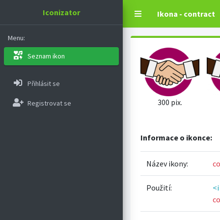
Iconizator
Ikona - contract
Menu:
Seznam ikon
Přihlásit se
300 pix.
Registrovat se
Informace o ikonce:
Název ikony:
co
Použití:
<i
co