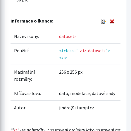
Informace o ikonce:
Název ikony:
datasets
Použití:
<i class="
iz iz-datasets
">
</i>
Maximální
256 x 256 px.
rozměry:
Klíčová slova:
data, modelace, datové sady
Autor:
jindra@stampi.cz
("
iz
" lze nahradit - v nastavení projektu jako nastavení css