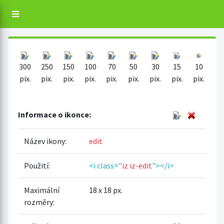
300
250
150
100
70
50
30
15
10
pix.
pix.
pix.
pix.
pix.
pix.
pix.
pix.
pix.
Informace o ikonce:
Název ikony:
edit
Použití:
<i class="
iz iz-edit
"></i>
Maximální
18 x 18 px.
rozměry: