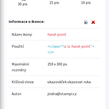
15 pix.
10 pix.
30 pix.
Informace o ikonce:
Název ikony:
hand-point
Použití:
<i class="
iz iz-hand-point
">
</i>
Maximální
259 x 300 px.
rozměry:
Klíčová slova:
ukazováček ukazovat ruka
Autor:
jindra@stampi.cz