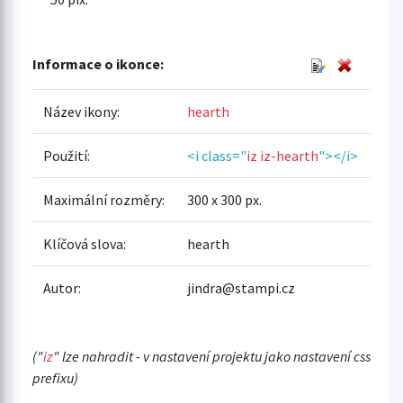
Informace o ikonce:
Název ikony:
hearth
Použití:
<i class="
iz iz-hearth
"></i>
Maximální rozměry:
300 x 300 px.
Klíčová slova:
hearth
Autor:
jindra@stampi.cz
("
iz
" lze nahradit - v nastavení projektu jako nastavení css
prefixu)