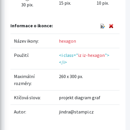
15 pix.
10 pix.
30 pix.
Informace o ikonce:
Název ikony:
hexagon
Použití:
<i class="
iz iz-hexagon
">
</i>
Maximální
260 x 300 px.
rozměry:
Klíčová slova:
projekt diagram graf
Autor:
jindra@stampi.cz