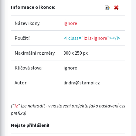
Informace o ikonce:
Název ikony:
ignore
Použití:
<i class="
iz iz-ignore
"></i>
Maximální rozměry:
300 x 250 px.
Klíčová slova:
ignore
Autor:
jindra@stampi.cz
("
iz
" lze nahradit - v nastavení projektu jako nastavení css
prefixu)
Nejste přihlášeni!