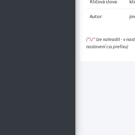
Klíčová slova:
klí
Autor:
ji
("
iz
" lze nahradit - v nas
nastavení css prefixu)