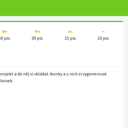
50 pix.
30 pix.
15 pix.
10 pix.
projekt a do něj si vkládat ikonky a z nich si vygenerovat
 ikonek.