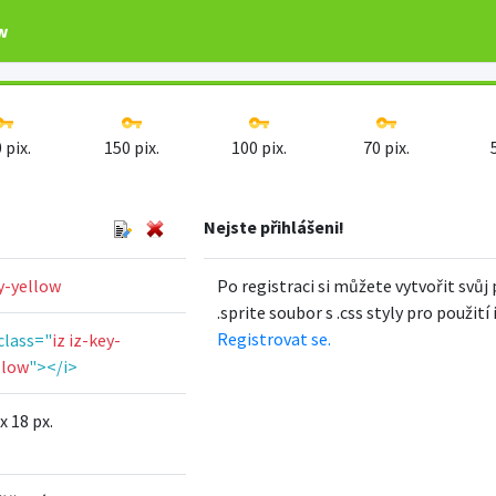
w
 pix.
150 pix.
100 pix.
70 pix.
Nejste přihlášeni!
y-yellow
Po registraci si můžete vytvořit svůj 
.sprite soubor s .css styly pro použití
Registrovat se.
 class="
iz iz-key-
llow
"></i>
x 18 px.