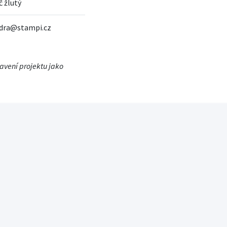
č žlutý
ndra@stampi.cz
tavení projektu jako