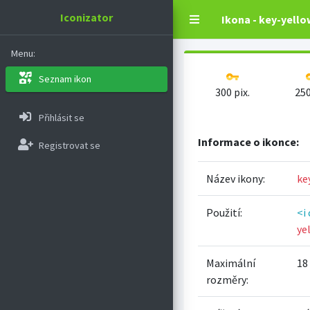
Iconizator
Ikona - key-yello
Menu:
Seznam ikon
300 pix.
250
Přihlásit se
Informace o ikonce:
Registrovat se
Název ikony:
ke
Použití:
<i
ye
Maximální
18 
rozměry: