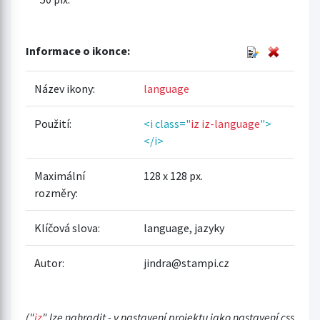
Informace o ikonce:
Název ikony:
language
Použití:
<i class="
iz iz-language
">
</i>
Maximální
128 x 128 px.
rozměry:
Klíčová slova:
language, jazyky
Autor:
jindra@stampi.cz
("
iz
" lze nahradit - v nastavení projektu jako nastavení css