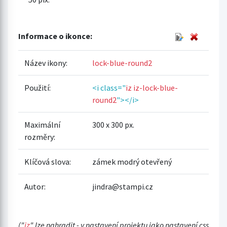
Informace o ikonce:
Název ikony:
lock-blue-round2
Použití:
<i class="
iz iz-lock-blue-
round2
"></i>
Maximální
300 x 300 px.
rozměry:
Klíčová slova:
zámek modrý otevřený
Autor:
jindra@stampi.cz
("
iz
" lze nahradit - v nastavení projektu jako nastavení css