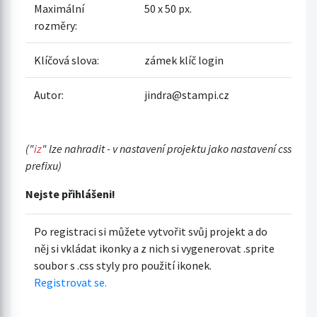
Maximální
50 x 50 px.
rozměry:
Klíčová slova:
zámek klíč login
Autor:
jindra@stampi.cz
("
iz
" lze nahradit - v nastavení projektu jako nastavení css
prefixu)
Nejste přihlášeni!
Po registraci si můžete vytvořit svůj projekt a do
něj si vkládat ikonky a z nich si vygenerovat .sprite
soubor s .css styly pro použití ikonek.
Registrovat se.