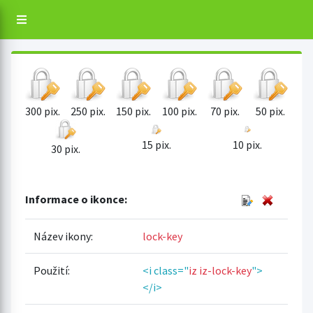
300 pix.
250 pix.
150 pix.
100 pix.
70 pix.
50 pix.
15 pix.
10 pix.
30 pix.
Informace o ikonce:
Název ikony:
lock-key
Použití:
<i class="
iz iz-lock-key
">
</i>