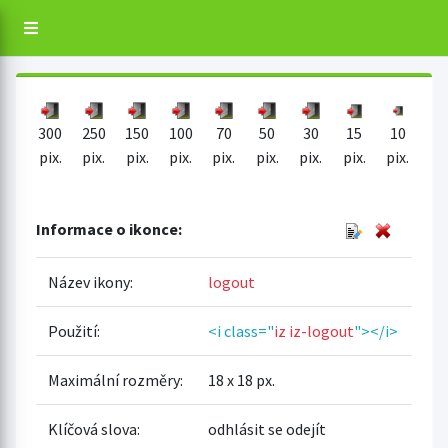
300
250
150
100
70
50
30
15
10
pix.
pix.
pix.
pix.
pix.
pix.
pix.
pix.
pix.
Informace o ikonce:
Název ikony:
logout
Použití:
<i class="
iz iz-logout
"></i>
Maximální rozměry:
18 x 18 px.
Klíčová slova:
odhlásit se odejít