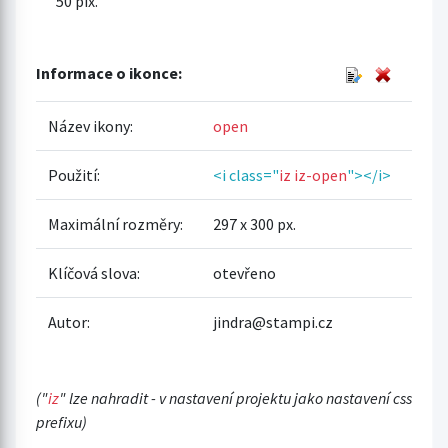
50 pix.
Informace o ikonce:
Název ikony:
open
Použití:
<i class="
iz iz-open
"></i>
Maximální rozměry:
297 x 300 px.
Klíčová slova:
otevřeno
Autor:
jindra@stampi.cz
("
iz
" lze nahradit - v nastavení projektu jako nastavení css
prefixu)