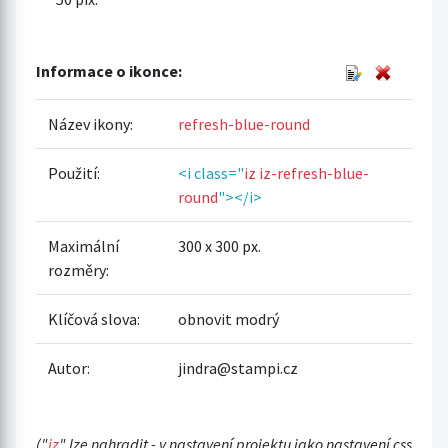
Informace o ikonce:
Název ikony:
refresh-blue-round
Použití:
<i class="
iz iz-refresh-blue-
round
"></i>
Maximální
300 x 300 px.
rozměry:
Klíčová slova:
obnovit modrý
Autor:
jindra@stampi.cz
("
iz
" lze nahradit - v nastavení projektu jako nastavení css