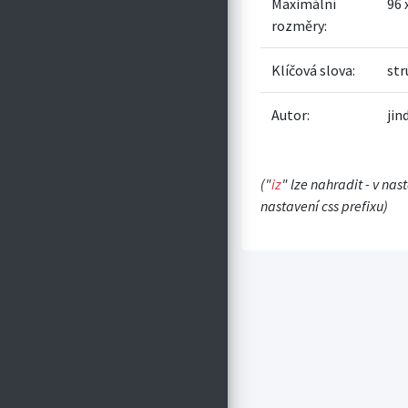
Maximální
96 
rozměry:
Klíčová slova:
str
Autor:
jin
("
iz
" lze nahradit - v nas
nastavení css prefixu)