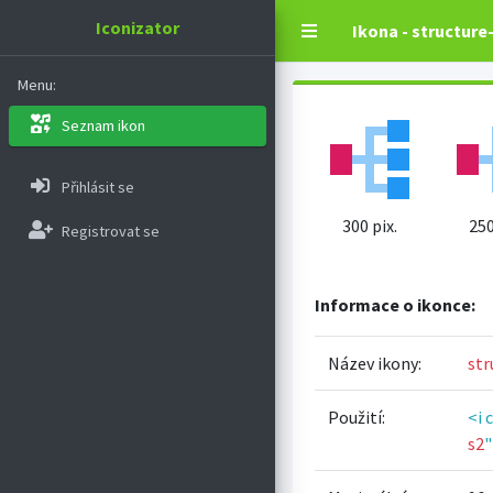
Iconizator
Ikona - structure
Menu:
Seznam ikon
Přihlásit se
300 pix.
250
Registrovat se
Informace o ikonce:
Název ikony:
str
Použití:
<i 
s2
"