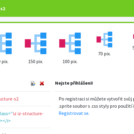
-s2
70 pix.
 pix.
150 pix.
100 pix.
Nejste přihlášeni!
ucture-s2
Po registraci si můžete vytvořit svůj 
.sprite soubor s .css styly pro použití
Registrovat se.
class="
iz iz-structure-
></i>