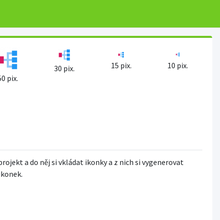
15 pix.
10 pix.
30 pix.
50 pix.
projekt a do něj si vkládat ikonky a z nich si vygenerovat
 ikonek.