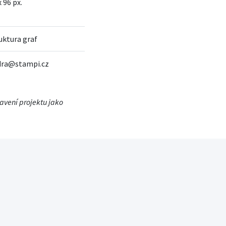
x 96 px.
uktura graf
dra@stampi.cz
tavení projektu jako