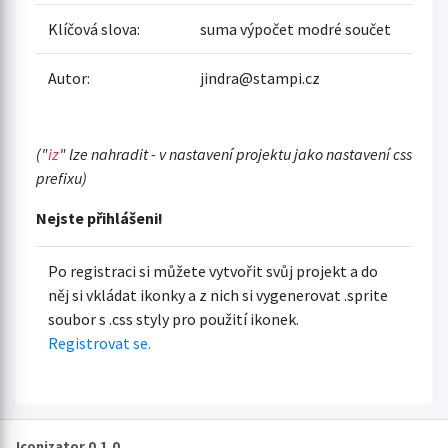
Klíčová slova:
suma výpočet modré součet
Autor:
jindra@stampi.cz
("
iz
" lze nahradit - v nastavení projektu jako nastavení css
prefixu)
Nejste přihlášeni!
Po registraci si můžete vytvořit svůj projekt a do
něj si vkládat ikonky a z nich si vygenerovat .sprite
soubor s .css styly pro použití ikonek.
Registrovat se.
Iconizator 0.1.0