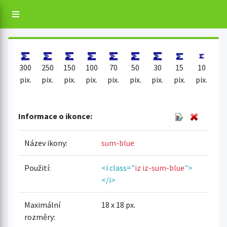
300
250
150
100
70
50
30
15
10
pix.
pix.
pix.
pix.
pix.
pix.
pix.
pix.
pix.
Informace o ikonce:
Název ikony:
sum-blue
Použití:
<i class="
iz iz-sum-blue
">
</i>
Maximální
18 x 18 px.
rozměry: