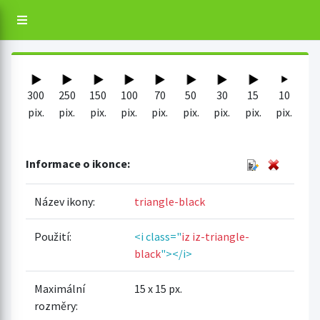
300
250
150
100
70
50
30
15
10
pix.
pix.
pix.
pix.
pix.
pix.
pix.
pix.
pix.
Informace o ikonce:
Název ikony:
triangle-black
Použití:
<i class="
iz iz-triangle-
black
"></i>
Maximální
15 x 15 px.
rozměry: