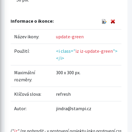
Informace o ikonce:
Název ikony:
update-green
Použití:
<i class="
iz iz-update-green
">
</i>
Maximální
300 x 300 px.
rozměry:
Klíčová slova:
refresh
Autor:
jindra@stampi.cz
("
iz
" lze nahradit - v nastavení projektu jako nastavení css