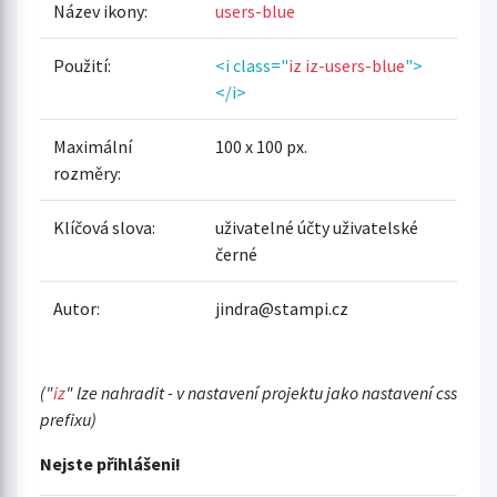
Název ikony:
users-blue
Použití:
<i class="
iz iz-users-blue
">
</i>
Maximální
100 x 100 px.
rozměry:
Klíčová slova:
uživatelné účty uživatelské
černé
Autor:
jindra@stampi.cz
("
iz
" lze nahradit - v nastavení projektu jako nastavení css
prefixu)
Nejste přihlášeni!