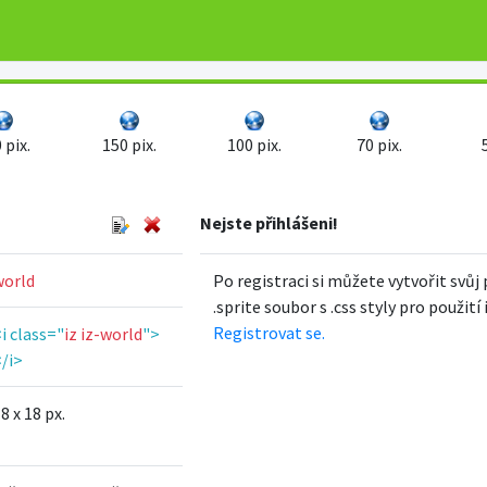
 pix.
150 pix.
100 pix.
70 pix.
Nejste přihlášeni!
world
Po registraci si můžete vytvořit svůj 
.sprite soubor s .css styly pro použití
Registrovat se.
i class="
iz iz-world
">
/i>
8 x 18 px.