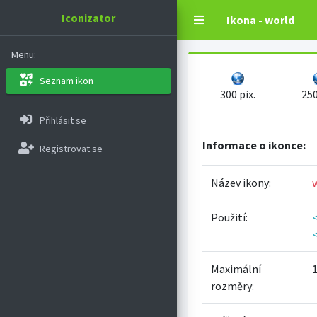
Iconizator
Ikona - world
Menu:
Seznam ikon
300 pix.
250
Přihlásit se
Informace o ikonce:
Registrovat se
Název ikony:
Použití:
<
<
Maximální
1
rozměry: