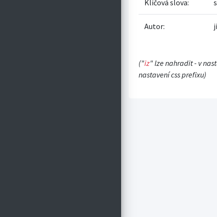
Klíčová slova:
Autor:
("
iz
" lze nahradit - v nas
nastavení css prefixu)