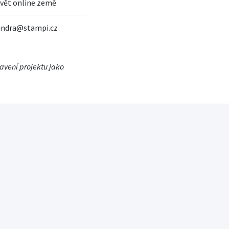
svět online země
jindra@stampi.cz
tavení projektu jako