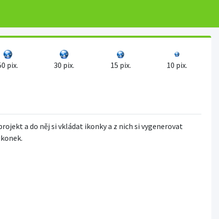
50 pix.
30 pix.
15 pix.
10 pix.
projekt a do něj si vkládat ikonky a z nich si vygenerovat
 ikonek.