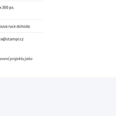
x 300 px.
ouva ruce dohoda
dra@stampi.cz
tavení projektu jako