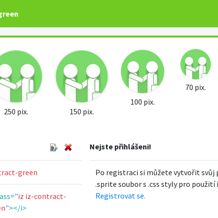
-green
70 pix.
100 pix.
250 pix.
150 pix.
Nejste přihlášeni!
tract-green
Po registraci si můžete vytvořit svůj 
.sprite soubor s .css styly pro použití
Registrovat se.
lass="
iz iz-contract-
en
"></i>