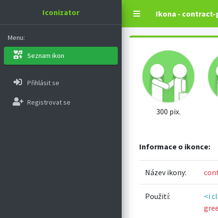
Iconizator
Ikona - contract
Menu:
Seznam ikon
Přihlásit se
Registrovat se
300 pix.
Informace o ikonce:
Název ikony:
con
Použití:
<i c
gre