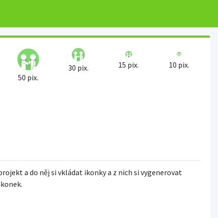
15 pix.
10 pix.
30 pix.
50 pix.
projekt a do něj si vkládat ikonky a z nich si vygenerovat
 ikonek.