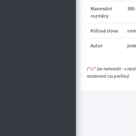
Maximální
300 
rozměry:
Klíčová slova:
sml
Autor:
jin
("
iz
" lze nahradit - v nas
nastavení css prefixu)