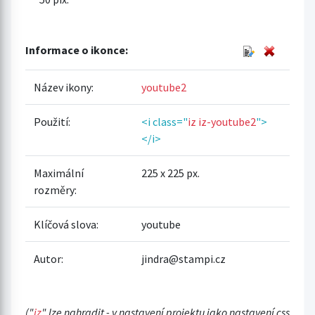
Informace o ikonce:
Název ikony:
youtube2
Použití:
<i class="
iz iz-youtube2
">
</i>
Maximální
225 x 225 px.
rozměry:
Klíčová slova:
youtube
Autor:
jindra@stampi.cz
("
iz
" lze nahradit - v nastavení projektu jako nastavení css